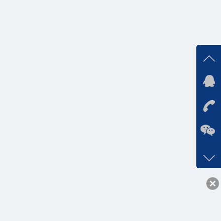
在线
在
咨询
0531-
客服q
16867