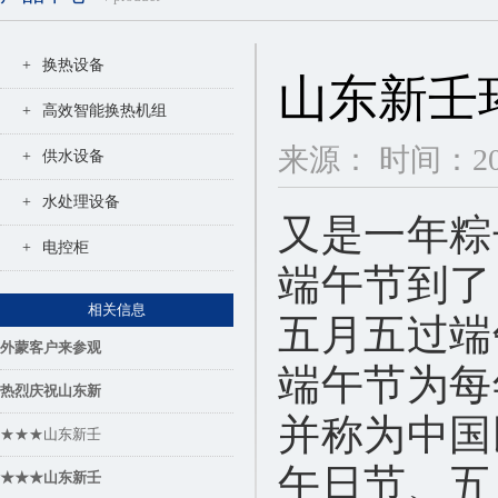
+
换热设备
山东新壬
+
高效智能换热机组
来源： 时间：2020
+
供水设备
+
水处理设备
又是一年粽
+
电控柜
端午节
到
了
相关信息
五月五过端
外蒙客户来参观
端午节为每
热烈庆祝山东新
并称为中国
★★★山东新壬
午日节、五
★★★山东新壬