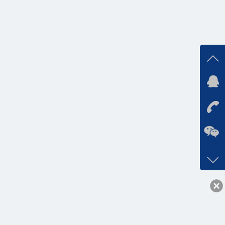
在线
在
咨询
0531-
客服q
16867